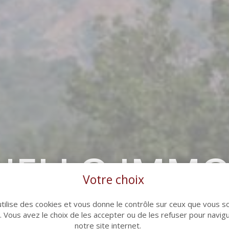
ELLO IMMO
Votre choix
utilise des cookies et vous donne le contrôle sur ceux que vous s
mmobilière à Roquebrune sur Argens de
r. Vous avez le choix de les accepter ou de les refuser pour navig
notre site internet.