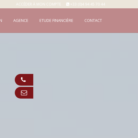
ACCÉDER À MON COMPTE
+33 (0)4 94 45 70 44
N
AGENCE
ETUDE FINANCIÈRE
CONTACT
Appeler
Contact