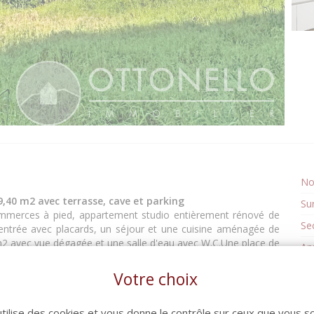
No
40 m2 avec terrasse, cave et parking
Su
ommerces à pied, appartement studio entièrement rénové de
Se
entrée avec placards, un séjour et une cuisine aménagée de
m2 avec vue dégagée et une salle d'eau avec W.C.Une place de
An
2.Idéal 1er achat ou investissement locatif. Copropriété de 73
No
euros. PRIX 127 500 euros HAI dont 4 % d'honoraires TTC(prix
Votre choix
ires à la charge de l'acquéreur).Renseignements et visites
Su
45 70 44. (4.00 % honoraires TTC à la charge de
utilise des cookies et vous donne le contrôle sur ceux que vous s
s habitation. (Pas de procédure en cours). Charges annuelles :