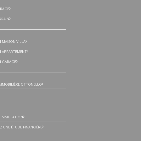
83520 Roqu
ARAGE
Ar
RRAIN
Tél : +33 (0
Mail :
locatio
transactionvill
 MAISON VILLA
N APPARTEMENT
N GARAGE
MMOBILIÈRE OTTONELLO
E SIMULATION
 UNE ÉTUDE FINANCIÈRE