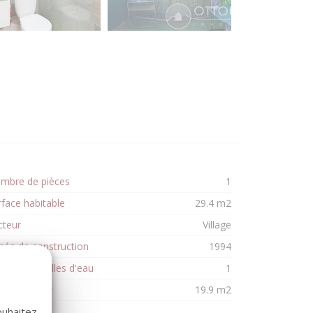
mbre de pièces
1
rface habitable
29.4 m2
cteur
Village
née de construction
1994
mbre de salles d'eau
1
rface séjour
19.9 m2
ouhaitez