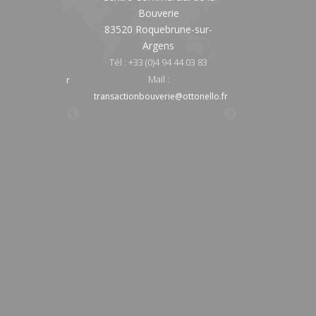
ebrune-sur-
Bouverie
83520 Roquebr
gens
83520 Roquebrune-sur-
Argen
Argens
)4 94 45 70 44
Tél : +33 (0)4 9
Tél : +33 (0)4 94 44 03 83
Mail :
n@ottonello.fr
location@ot
Mail :
age@ottonello.fr
transactionvillage@
transactionbouverie@ottonello.fr