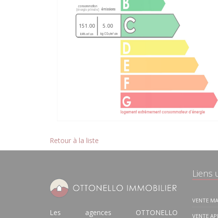
151.00
5.00
Retour à la liste
Liens u
VENTE MA
Les agences OTTONELLO
VENTE A