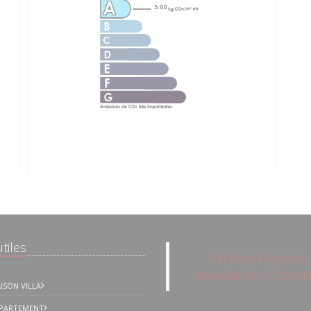
5.00
tiles
Facebook Agence
immobilière Ottonel
ISON VILLA
16/18 Avenue
Ga
PPARTEMENT