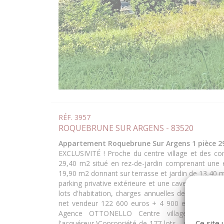
RÉF. 3957
ROQUEBRUNE SUR ARGENS - 83520
Appartement Roquebrune Sur Argens 1 pièce 29,
EXCLUSIVITÉ ! Proche du centre village et des c
29,40 m2 situé en rez-de-jardin comprenant une 
19,90 m2 donnant sur terrasse et jardin de 13,40 
parking privative extérieure et une cave de 4,90 m
lots d'habitation, charges annuelles de 1184,64 
net vendeur 122 600 euros + 4 900 euros d'honora
Agence OTTONELLO Centre village 04 94 
Ce site 
l'acquéreur.)Copropriété de 177 lots - dont 73 lot