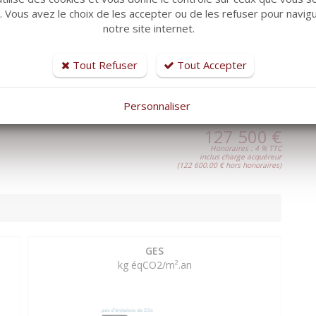
r. Vous avez le choix de les accepter ou de les refuser pour navig
notre site internet.
Tout Refuser
Tout Accepter
urs
st exposé sont disponibles sur le site Géorisques
Personnaliser
127 500 €
Honoraires : 4 % TTC
inclus charge acquéreur
(122 600.00 € hors honoraires)
GES
kg éqCO2/m².an