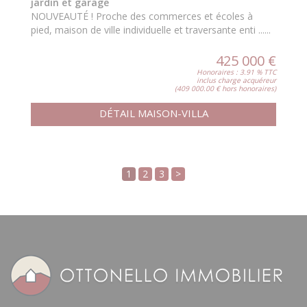
jardin et garage
NOUVEAUTÉ ! Proche des commerces et écoles à
pied, maison de ville individuelle et traversante enti ......
425 000 €
Honoraires : 3.91 % TTC
inclus charge acquéreur
(409 000.00 € hors honoraires)
DÉTAIL MAISON-VILLA
1
2
3
>