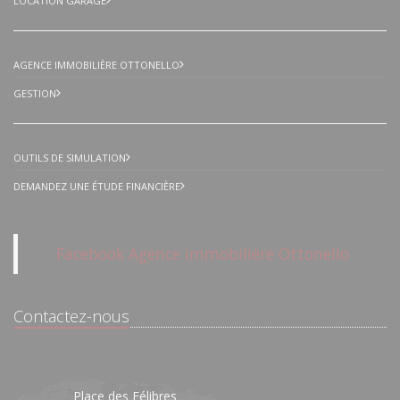
LOCATION GARAGE
AGENCE IMMOBILIÈRE OTTONELLO
GESTION
OUTILS DE SIMULATION
DEMANDEZ UNE ÉTUDE FINANCIÈRE
Facebook Agence immobilière Ottonello
Contactez-nous
Place des Félibres
16/