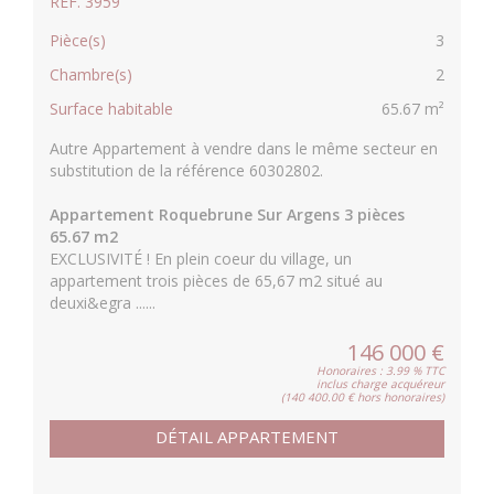
RÉF. 3959
Pièce(s)
3
Chambre(s)
2
Surface habitable
65.67 m²
Autre Appartement à vendre dans le même secteur en
substitution de la référence 60302802.
Appartement Roquebrune Sur Argens 3 pièces
65.67 m2
EXCLUSIVITÉ ! En plein coeur du village, un
appartement trois pièces de 65,67 m2 situé au
deuxi&egra ......
146 000 €
Honoraires : 3.99 % TTC
inclus charge acquéreur
(140 400.00 € hors honoraires)
DÉTAIL APPARTEMENT