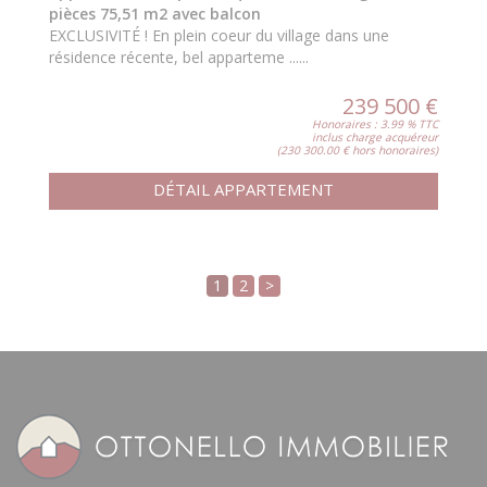
pièces 75,51 m2 avec balcon
EXCLUSIVITÉ ! En plein coeur du village dans une
résidence récente, bel apparteme ......
239 500 €
Honoraires : 3.99 % TTC
inclus charge acquéreur
(230 300.00 € hors honoraires)
DÉTAIL APPARTEMENT
1
2
>