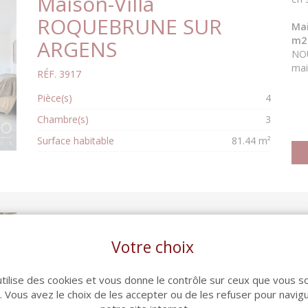
Maison-Villa
ROQUEBRUNE SUR
Mai
m2 
ARGENS
NOU
mai
RÉF. 3917
Pièce(s)
4
Chambre(s)
3
Surface habitable
81.44 m²
Aut
Maison-Villa
en 
Votre choix
ROQUEBRUNE SUR
Mai
de 
ARGENS
utilise des cookies et vous donne le contrôle sur ceux que vous s
par
r. Vous avez le choix de les accepter ou de les refuser pour navig
NOU
RÉF. 3968