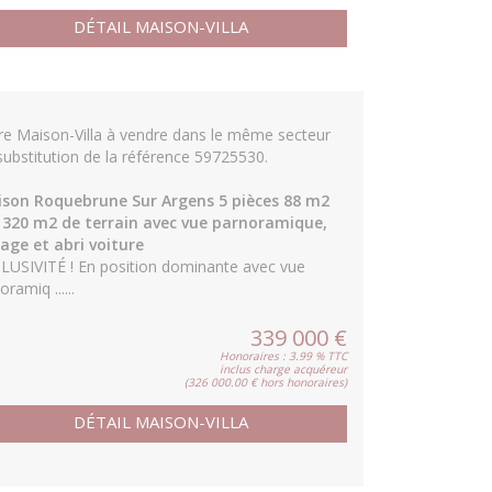
DÉTAIL MAISON-VILLA
re Maison-Villa à vendre dans le même secteur
substitution de la référence 59725530.
son Roquebrune Sur Argens 5 pièces 88 m2
 320 m2 de terrain avec vue parnoramique,
age et abri voiture
LUSIVITÉ ! En position dominante avec vue
ramiq ......
339 000 €
Honoraires : 3.99 % TTC
inclus charge acquéreur
(326 000.00 € hors honoraires)
DÉTAIL MAISON-VILLA