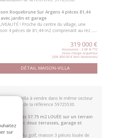
son Roquebrune Sur Argens 4 pièces 81,44
avec jardin et garage
VEAUTÉ ! Proche du centre du village, une
son 4 pièces de 81,44 m2 comprenant au rez ......
319 000 €
Honoraires : 3.98 % TTC
inclus charge acquéreur
(306 800.00 € hors honoraires)
DÉTAIL MAISON-VILLA
re Maison-Villa à vendre dans le même secteur
substitution de la référence 59725530.
son 3 pièces 57.75 m2 LOUÉE sur un terrain
188 m2 avec deux terrasses, garage et
ouhaitez
king
uer sur
VEAUTÉ ! Au golf, maison 3 pièces louée de