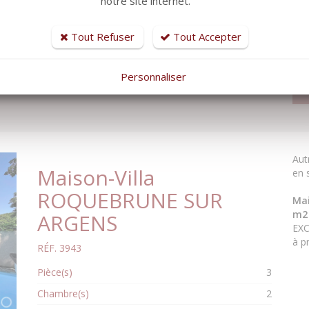
notre site internet.
57,7 
Pièce(s)
3
Tout Refuser
Tout Accepter
Chambre(s)
2
Surface habitable
57.75 m²
Personnaliser
Aut
Maison-Villa
en 
ROQUEBRUNE SUR
Mai
m2 
ARGENS
EXC
à pr
RÉF. 3943
Pièce(s)
3
Chambre(s)
2