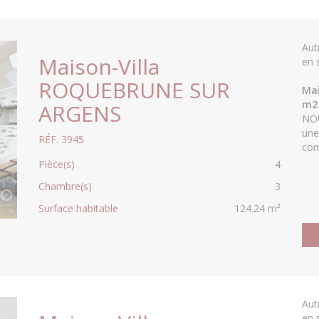
Aut
Maison-Villa
en 
ROQUEBRUNE SUR
Mai
m2
ARGENS
NOU
une
RÉF. 3945
com
Pièce(s)
4
Chambre(s)
3
Surface habitable
124.24 m²
Aut
en 