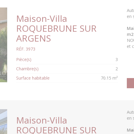
Aut
Maison-Villa
en 
ROQUEBRUNE SUR
Mai
m2 
ARGENS
NOU
et 
RÉF. 3973
Pièce(s)
3
Chambre(s)
2
Surface habitable
70.15 m²
Aut
Maison-Villa
en 
ROQUEBRUNE SUR
Mai