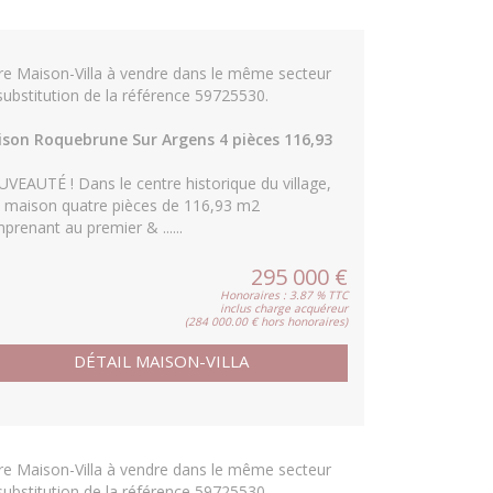
re Maison-Villa à vendre dans le même secteur
substitution de la référence 59725530.
son Roquebrune Sur Argens 4 pièces 116,93
VEAUTÉ ! Dans le centre historique du village,
 maison quatre pièces de 116,93 m2
prenant au premier & ......
295 000 €
Honoraires : 3.87 % TTC
inclus charge acquéreur
(284 000.00 € hors honoraires)
DÉTAIL MAISON-VILLA
re Maison-Villa à vendre dans le même secteur
substitution de la référence 59725530.