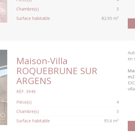
Chambre(s)
3
Surface habitable
82.95 m²
Aut
Maison-Villa
en 
ROQUEBRUNE SUR
Mai
m2 
ARGENS
EXC
vill
RÉF. 3949
Pièce(s)
4
Chambre(s)
3
Surface habitable
95.6 m²