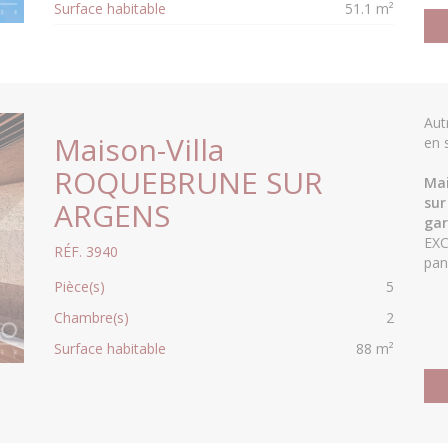
Surface habitable
51.1 m²
Aut
Maison-Villa
en 
ROQUEBRUNE SUR
Mai
sur
ARGENS
gar
EXC
RÉF. 3940
pano
Pièce(s)
5
Chambre(s)
2
Surface habitable
88 m²