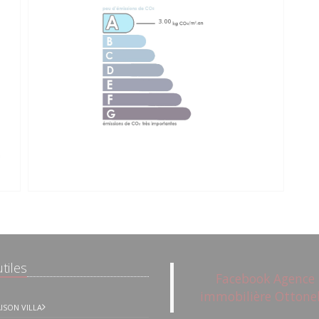
3.00
tiles
Facebook Agence
immobilière Ottonel
ISON VILLA
Place de