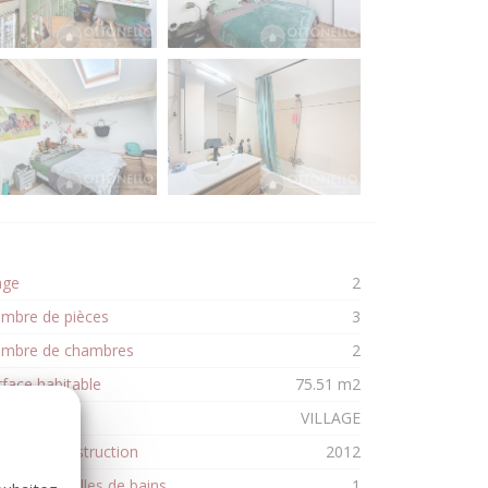
age
2
mbre de pièces
3
mbre de chambres
2
rface habitable
75.51 m2
cteur
VILLAGE
née de construction
2012
mbre de salles de bains
1