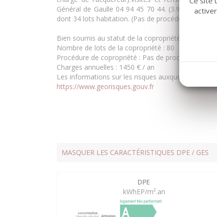
Ce site 
Général de Gaulle 04 94 45 70 44. (3.99 % honorai
active
dont 34 lots habitation. (Pas de procédure en cours
Bien soumis au statut de la copropriété
Nombre de lots de la copropriété :
80
Procédure de copropriété :
Pas de procédure en co
Charges annuelles :
1450 € / an
Les informations sur les risques auxquels ce bien e
https://www.georisques.gouv.fr
MASQUER LES CARACTÉRISTIQUES DPE / GES
DPE
kWhEP/m².an