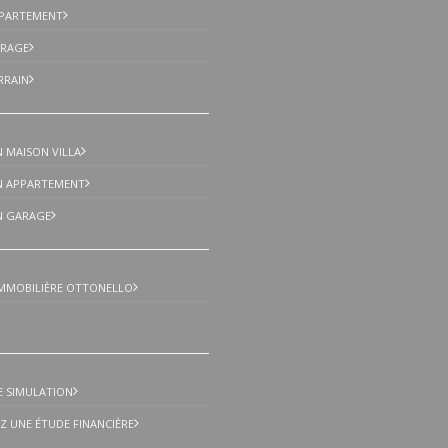
Centre Comm
PPARTEMENT
Bou
ARAGE
83520 Roqu
RRAIN
Ar
Tél : +33 (0
Ma
 MAISON VILLA
transactionbouv
N APPARTEMENT
N GARAGE
MMOBILIÈRE OTTONELLO
E SIMULATION
 UNE ÉTUDE FINANCIÈRE