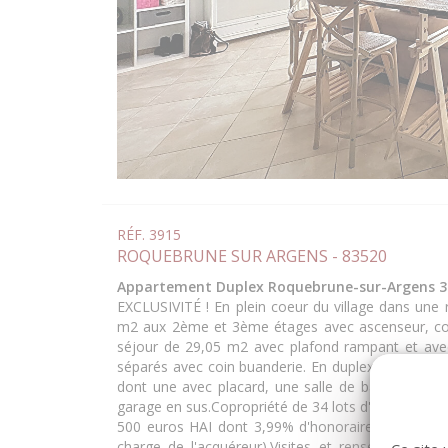
RÉF. 3915
ROQUEBRUNE SUR ARGENS - 83520
Appartement Duplex Roquebrune-sur-Argens 3 
EXCLUSIVITÉ ! En plein coeur du village dans une
m2 aux 2ème et 3ème étages avec ascenseur, com
séjour de 29,05 m2 avec plafond rampant et ave
séparés avec coin buanderie. En duplex, une me
dont une avec placard, une salle de bain et un W.C
garage en sus.Copropriété de 34 lots d'habitation.
500 euros HAI dont 3,99% d'honoraires TTC.(prix
charge de l'acquéreur).Visites et renseigneme