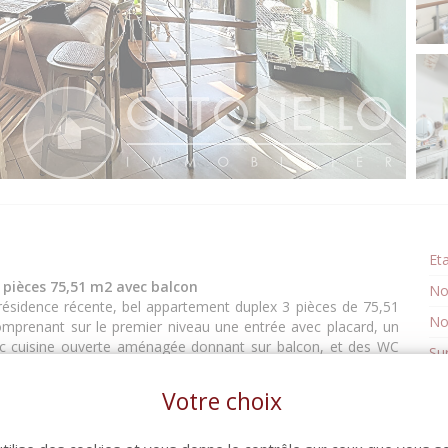
Et
pièces 75,51 m2 avec balcon
No
 résidence récente, bel appartement duplex 3 pièces de 75,51
No
prenant sur le premier niveau une entrée avec placard, un
c cuisine ouverte aménagée donnant sur balcon, et des WC
Su
zzanine, deux chambres mansardées de 10,57 m2 et 11,43 m2
Se
 indépendant. Climatisation réversible.Possibilité d'achat de
Votre choix
 Charges annuelles : 1450 euros (Eau froide comprise)PRIX 239
An
 net vendeur 230 300 euros + 9 200 euros d'honoraires à la
No
nts à notre agence OTTONELLO du village, au 18 Avenue du