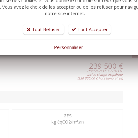
utilise des cookies et vous donne le contrôle sur ceux que vous s
res TTC à la charge de l'acquéreur.)Copropriété de 80 lots -
r. Vous avez le choix de les accepter ou de les refuser pour navig
Su
). Charges annuelles : 1450 euros.
notre site internet.
Tout Refuser
Tout Accepter
urs
Personnaliser
st exposé sont disponibles sur le site Géorisques
239 500 €
Honoraires : 3.99 % TTC
inclus charge acquéreur
(230 300.00 € hors honoraires)
GES
kg éqCO2/m².an