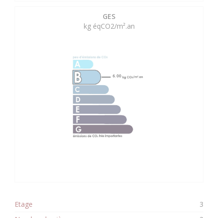
GES
kg éqCO2/m².an
6.00
Etage
3