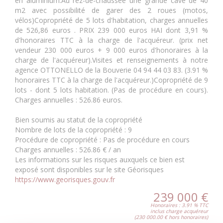
en aluminium.Au rez-de-chaussée une grande cave de 40
m2 avec possibilité de garer des 2 roues (motos,
vélos)Copropriété de 5 lots d'habitation, charges annuelles
de 526,86 euros . PRIX 239 000 euros HAI dont 3,91 %
d'honoraires TTC à la charge de l'acquéreur. (prix net
vendeur 230 000 euros + 9 000 euros d'honoraires à la
charge de l'acquéreur).Visites et renseignements à notre
agence OTTONELLO de la Bouverie 04 94 44 03 83. (3.91 %
honoraires TTC à la charge de l'acquéreur.)Copropriété de 9
lots - dont 5 lots habitation. (Pas de procédure en cours).
Charges annuelles : 526.86 euros.
Bien soumis au statut de la copropriété
Nombre de lots de la copropriété :
9
Procédure de copropriété :
Pas de procédure en cours
Charges annuelles :
526.86 € / an
Les informations sur les risques auxquels ce bien est
exposé sont disponibles sur le site Géorisques
https://www.georisques.gouv.fr
239 000 €
Honoraires : 3.91 % TTC
inclus charge acquéreur
(230 000.00 € hors honoraires)