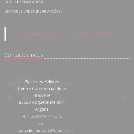
OUTILS DE SIMULATION
DEMANDEZ UNE ÉTUDE FINANCIÈRE
Facebook Agence immobilière Ottonello
Contactez-nous
Place des Félibres
16/
Centre Commercial de la
Bouverie
83
83520 Roquebrune-sur-
Argens
T
Tél : +33 (0)4 94 44 03 83
Mai
Mail :
tran
transactionbouverie@ottonello.fr