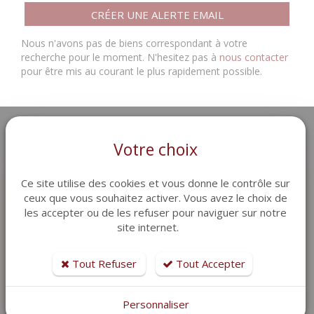
CRÉER UNE ALERTE EMAIL
Nous n'avons pas de biens correspondant à votre
recherche pour le moment. N'hesitez pas à
nous contacter
pour être mis au courant le plus rapidement possible.
Votre choix
Ce site utilise des cookies et vous donne le contrôle sur
ceux que vous souhaitez activer. Vous avez le choix de
Les agences OTTONELLO IMMOBILIER, spécialistes sur la
les accepter ou de les refuser pour naviguer sur notre
commune de Roquebrune sur Argens (83520) depuis 1963 pour
site internet.
la transaction et la gestion locative, vous accompagnent pour
vos projets immobiliers et vos recherches de location à l'année
Tout Refuser
Tout Accepter
sur le secteur du Village et la Bouverie.
Personnaliser
Liens utiles