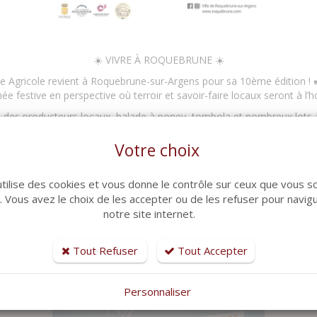
☀️ VIVRE À ROQUEBRUNE ☀️
e Agricole revient à Roquebrune-sur-Argens pour sa 10ème édition ! 
ée festive en perspective où terroir et savoir-faire locaux seront à l’
s producteurs locaux, balade à poney, tombola et nombreux lots à 
ez passer un moment festif et authentique en famille ou entre amis 
Votre choix
📅 Samedi 6 juin 2026
🕘 De 10h à 22h
utilise des cookies et vous donne le contrôle sur ceux que vous s
📍 Chapelle Saint Roch à l’entrée du Village
r. Vous avez le choix de les accepter ou de les refuser pour navig
e juste ici ⬇️ ou sur le site de la ville :
https://www.roquebrune.com/
notre site internet.
Tout Refuser
Tout Accepter
Personnaliser