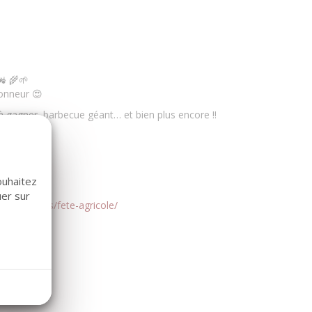
🚜 🌾🌱
honneur 😍
gagner, barbecue géant… et bien plus encore !!
! 😉
ouhaitez
uer sur
evenements/fete-agricole/