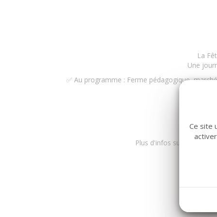
La Fêt
Une journ
✅ Au programme : Ferme pédagogique, marché de
Ven
Ce site 
active
Plus d'infos sur le programm