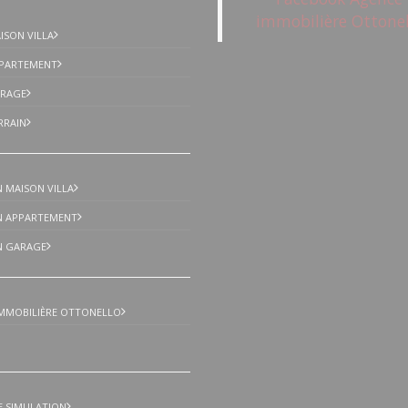
immobilière Ottonel
ISON VILLA
16/18 Avenue
Ga
PPARTEMENT
83520 Roqu
ARAGE
Ar
RRAIN
Tél : +33 (0
Mail :
locatio
transactionvill
 MAISON VILLA
N APPARTEMENT
N GARAGE
MMOBILIÈRE OTTONELLO
E SIMULATION