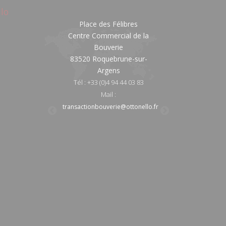
lo
 du Général de
Place des Félibres
16/18 Avenue du
ulle
Centre Commercial de la
Gaulle
ebrune-sur-
Bouverie
83520 Roquebr
gens
83520 Roquebrune-sur-
Argen
Argens
)4 94 45 70 44
Tél : +33 (0)4 9
Tél : +33 (0)4 94 44 03 83
Mail :
n@ottonello.fr
location@ot
Mail :
age@ottonello.fr
transactionvillage@
transactionbouverie@ottonello.fr